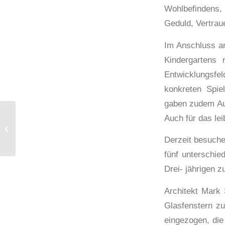
Wohlbefindens,
Geduld, Vertrau
Im Anschluss an
Kindergartens 
Entwicklungsf
konkreten Spie
gaben zudem Aus
Auch für das lei
Bestattungshaus
Riempp „Ein würdiger
Derzeit besuche
Abschied ist wichtig“
fünf unterschie
Drei- jährigen z
Architekt Mark
Glasfenstern z
eingezogen, di