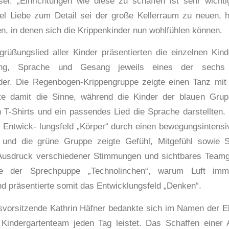
 sei. „Einrichtungen wie diese zu schaffen ist sehr wichtig
iel Liebe zum Detail sei der große Kellerraum zu neuen,
, in denen sich die Krippenkinder nun wohlfühlen können.
üßungslied aller Kinder präsentierten die einzelnen Kin
ng, Sprache und Gesang jeweils eines der sechs 
lder. Die Regenbogen-Krippengruppe zeigte einen Tanz mit
hte damit die Sinne, während die Kinder der blauen Gru
n T-Shirts und ein passendes Lied die Sprache darstellten.
s Entwick- lungsfeld „Körper“ durch einen bewegungsintensi
 und die grüne Gruppe zeigte Gefühl, Mitgefühl sowie 
 Ausdruck verschiedener Stimmungen und sichtbares Teamge
te der Sprechpuppe „Technolinchen“, warum Luft imm
nd präsentierte somit das Entwicklungsfeld „Denken“.
tsvorsitzende Kathrin Häfner bedankte sich im Namen der Elte
s Kindergartenteam jeden Tag leistet. Das Schaffen einer