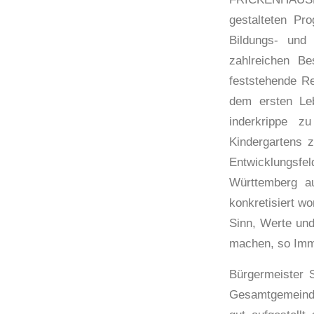
gestalteten Pr
Bildungs- und 
zahlreichen Be
feststehende Re
dem ersten Le
inderkrippe z
Kindergartens z
Entwicklungsfe
Württemberg a
konkretisiert w
Sinn, Werte und
machen, so Imm
Bürgermeister 
Gesamtgemeinde 