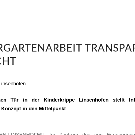
RGARTENARBEIT TRANSPA
CHT
nen Tür in der Kinderkrippe Linsenhofen stellt In
Konzept in den Mittelpunkt
N-LINSENHOFEN. Im Zentrum des von Erzieherinne