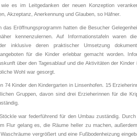
 wie es im Leitgedanken der neuen Konzeption verankert
en, Akzeptanz, Anerkennung und Glauben, so Häfner.
 das Eröffnungsprogramm hatten die Besucher Gelegenheit
näher kennenzulernen. Auf Informationstafeln waren di
elder inklusive deren praktischer Umsetzung dokument
langeboten für die Kinder erlebbar gemacht worden. Infor
kunft über den Tagesablauf und die Aktivitäten der Kinder 
bliche Wohl war gesorgt.
n 74 Kinder den Kindergarten in Linsenhofen. 15 Erzieherin
dlichen Gruppen, davon sind drei Erzieherinnen für die Kri
uständig.
 Stöckle war federführend für den Umbau zuständig. Durch
um Flur gelang es, die Räume heller zu machen, außerd
e Waschräume vergrößert und eine Fußbodenheizung eingeb