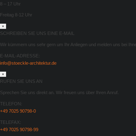
8 – 17 Uhr
Freitag 8-12 Uhr
×
SCHREIBEN SIE UNS EINE E-MAIL
Wir kümmern uns sehr gern um Ihr Anliegen und melden uns bei Ihn
E-MAIL-ADRESSE:
info@stoeckle-architektur.de
×
RUFEN SIE UNS AN
Sprechen Sie uns direkt an. Wir freuen uns über Ihren Anruf.
TELEFON:
+49 7025 90798-0
TELEFAX:
+49 7025 90798-99