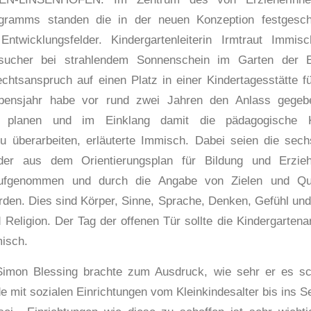
ogramms standen die in der neuen Konzeption festgesc
Entwicklungsfelder. Kindergartenleiterin Irmtraut Immis
sucher bei strahlendem Sonnenschein im Garten der E
chtsanspruch auf einen Platz in einer Kindertagesstätte f
bensjahr habe vor rund zwei Jahren den Anlass gegeb
u planen und im Einklang damit die pädagogische 
u überarbeiten, erläuterte Immisch. Dabei seien die sec
lder aus dem Orientierungsplan für Bildung und Erzi
ufgenommen und durch die Angabe von Zielen und Qual
orden. Dies sind Körper, Sinne, Sprache, Denken, Gefühl und
 Religion. Der Tag der offenen Tür sollte die Kindergartenar
isch.
Simon Blessing brachte zum Ausdruck, wie sehr er es sc
mit sozialen Einrichtungen vom Kleinkindesalter bis ins Se