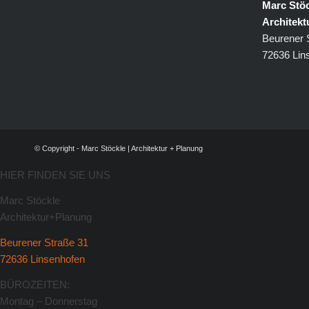
Marc Stöc
Architek
Beurener 
72636 Lin
© Copyright - Marc Stöckle | Architektur + Planung
HIER FINDEN SIE UNS
Marc Stöckle
Architektur+Planung
Beurener Straße 31
72636 Linsenhofen
BÜROZEITEN:
Montag – Donnerstag