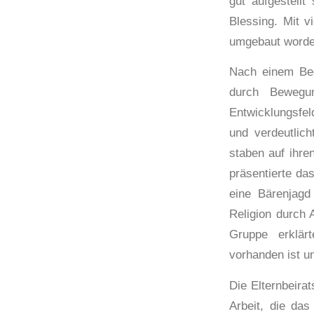
gut aufgestellt
Blessing. Mit v
umgebaut worden
Nach einem Begr
durch Bewegu
Entwicklungsfe
und verdeutlic
staben auf ihre
präsentierte da
eine Bärenjagd
Religion durch
Gruppe erklär
vorhanden ist u
Die Elternbeira
Arbeit, die da