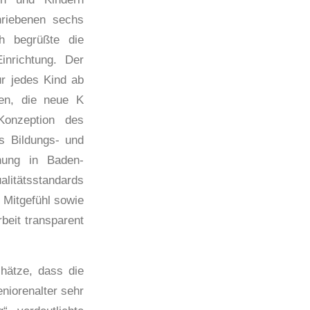
hriebenen sechs
ch begrüßte die
inrichtung. Der
ür jedes Kind ab
en, die neue K
Konzeption des
hs Bildungs- und
ehung in Baden-
itätsstandards
 Mitgefühl sowie
beit transparent
hätze, dass die
niorenalter sehr