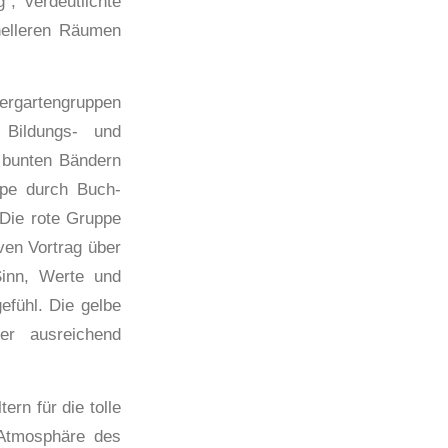
“, verdeutlichte
 helleren Räumen
dergartengruppen
Bildungs- und
 bunten Bändern
ppe durch Buch-
 Die rote Gruppe
ven Vortrag über
Sinn, Werte und
fühl. Die gelbe
er ausreichend
rn für die tolle
 Atmosphäre des